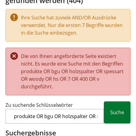
gefunden werden (404)
Ihre Suche hat zuviele AND/OR Ausdrücke
W
verwendet. Nur die ersten 7 Begriffe wurden
a
in die Suche einbezogen.
r
n
u
Die von Ihnen angeforderte Seite existiert
n
F
nicht. Es wurde eine Suche mit den Begriffen
g
e
produkte OR bgu OR holzspalter OR spessart
h
OR woody OR hs OR 7 OR 400 OR v
l
durchgeführt.
e
r
m
Zu suchende Schlüsselwörter
e
l
d
Suchergebnisse
u