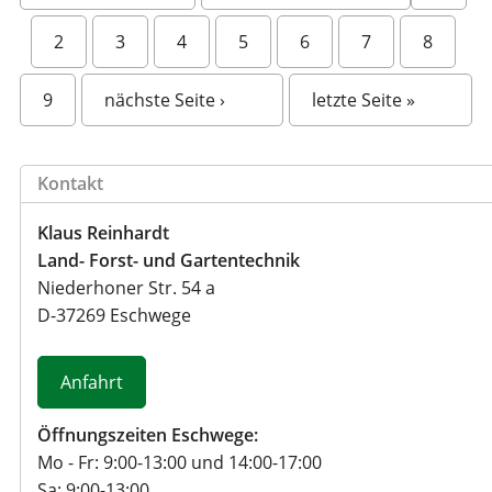
e
i
2
3
4
5
6
7
8
t
e
9
nächste Seite ›
letzte Seite »
n
Kontakt
Klaus Reinhardt
Land- Forst- und Gartentechnik
Niederhoner Str. 54 a
D
-
37269
Eschwege
Anfahrt
Öffnungszeiten Eschwege:
Mo - Fr: 9:00-13:00 und 14:00-17:00
Sa: 9:00-13:00