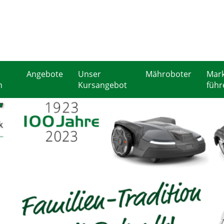
Angebote
Unser
Mähroboter
Mark
n
Kursangebot
führ