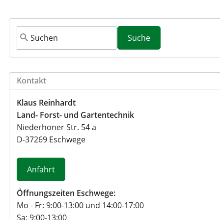
S
u
c
h
Kontakt
f
o
Klaus Reinhardt
r
Land- Forst- und Gartentechnik
m
Niederhoner Str. 54 a
u
D
-
37269
Eschwege
l
a
r
Anfahrt
Öffnungszeiten Eschwege:
Mo - Fr: 9:00-13:00 und 14:00-17:00
Sa: 9:00-13:00