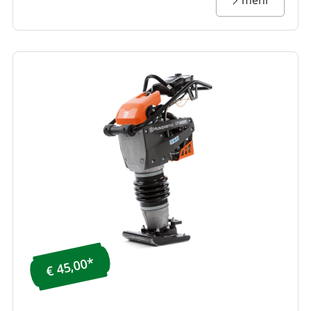
€ 45,00*