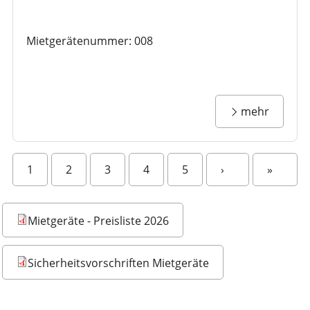
Mietgerätenummer: 008
mehr
S
1
2
3
4
5
›
»
e
i
t
Mietgeräte - Preisliste 2026
e
n
Sicherheitsvorschriften Mietgeräte