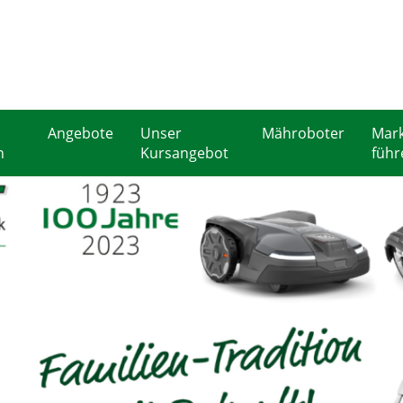
Angebote
Unser
Mähroboter
Mark
n
Kursangebot
führ