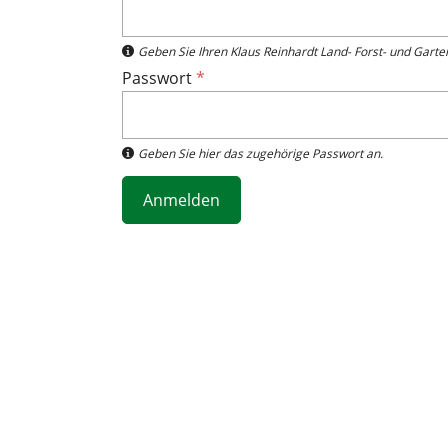
-
e
R
r
e
R
Geben Sie Ihren Klaus Reinhardt Land- Forst- und Gart
i
e
Passwort
*
i
t
t
e
e
r
Geben Sie hier das zugehörige Passwort an.
r
)