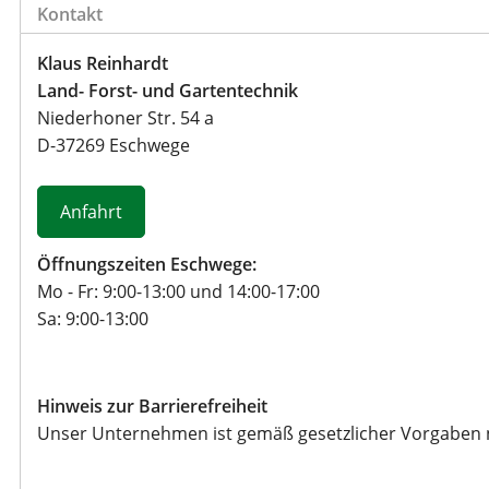
h
Kontakt
f
o
Klaus Reinhardt
r
Land- Forst- und Gartentechnik
m
Niederhoner Str. 54 a
u
D
-
37269
Eschwege
l
a
r
Anfahrt
Öffnungszeiten Eschwege:
Mo - Fr: 9:00-13:00 und 14:00-17:00
Sa: 9:00-13:00
Hinweis zur Barrierefreiheit
Unser Unternehmen ist gemäß gesetzlicher Vorgaben nich