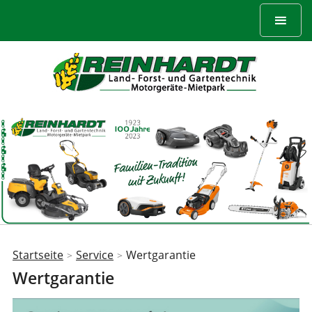
Startseite
Service
Wertgarantie
>
>
Sie
Wertgarantie
sind
hier