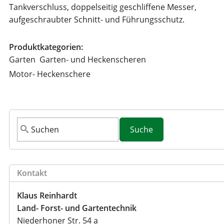
Tankverschluss, doppelseitig geschliffene Messer,
aufgeschraubter Schnitt- und Führungsschutz.
Produktkategorien:
Garten
Garten- und Heckenscheren
Motor- Heckenschere
S
u
c
h
Kontakt
f
o
Klaus Reinhardt
r
Land- Forst- und Gartentechnik
m
Niederhoner Str. 54 a