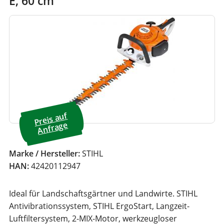
E, 60 cm
Preis a
uf
A
nfrage
Marke / Hersteller:
STIHL
HAN:
42420112947
Ideal für Landschaftsgärtner und Landwirte. STIHL
Antivibrationssystem, STIHL ErgoStart, Langzeit-
Luftfiltersystem, 2-MIX-Motor, werkzeugloser