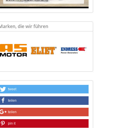
Marken, die wir führen
tweet
teilen
teilen
pin it