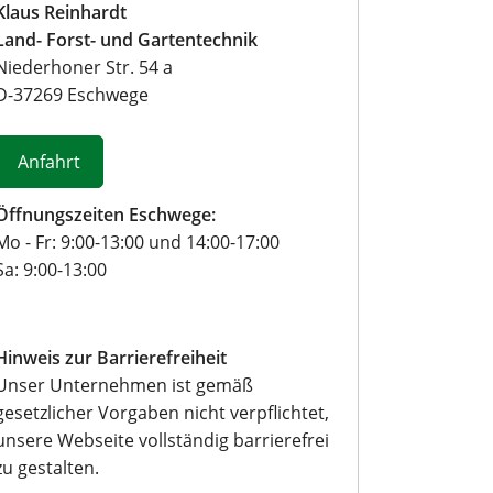
o
Klaus Reinhardt
r
Land- Forst- und Gartentechnik
m
Niederhoner Str. 54 a
u
D
-
37269
Eschwege
l
a
r
Anfahrt
Öffnungszeiten Eschwege:
Mo - Fr: 9:00-13:00 und 14:00-17:00
Sa: 9:00-13:00
Hinweis zur Barrierefreiheit
Unser Unternehmen ist gemäß
gesetzlicher Vorgaben nicht verpflichtet,
unsere Webseite vollständig barrierefrei
zu gestalten.