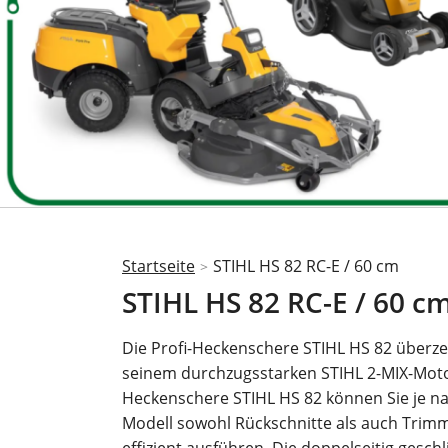
Startseite
STIHL HS 82 RC-E / 60 cm
>
Sie
STIHL HS 82 RC-E / 60 c
sind
hier
Die Profi-Heckenschere STIHL HS 82 überze
seinem durchzugsstarken STIHL 2-MIX-Moto
Heckenschere STIHL HS 82 können Sie je n
Modell sowohl Rückschnitte als auch Trim
effizient ausführen. Die doppelseitig geschl