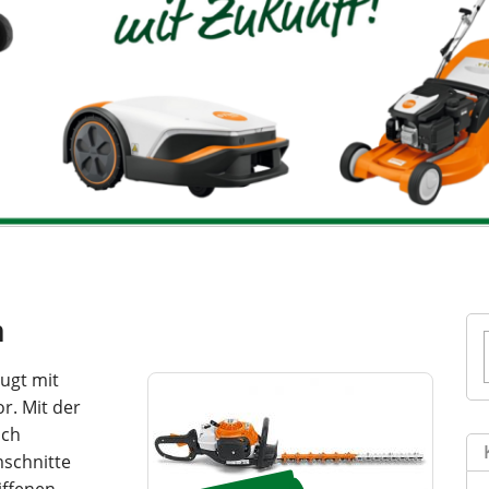
m
ugt mit
r. Mit der
ach
mschnitte
iffenen