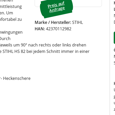
Preis a
uf
A
ittleistung
nfrage
ten. Um
fortabel zu
Marke / Hersteller:
STIHL
HAN:
42370112982
chwingungen
 Durch
 jeweils um 90° nach rechts oder links drehen
 STIHL HS 82 bei jedem Schnitt immer in einer
- Heckenschere