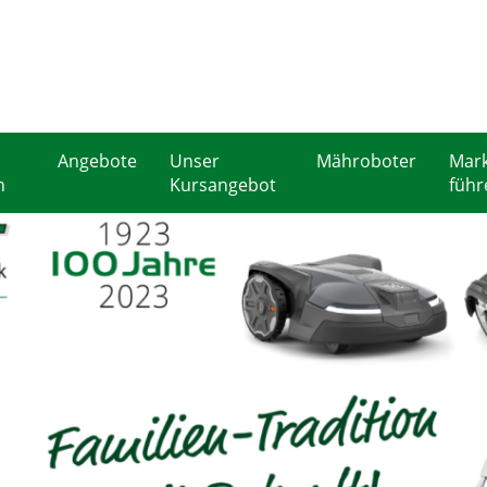
Angebote
Unser
Mähroboter
Mark
n
Kursangebot
führ