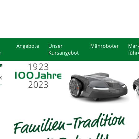
Angebote
Unser
Mähroboter
Mark
n
Kursangebot
führ