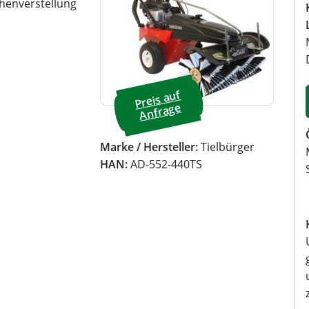
öhenverstellung
Preis a
uf
A
nfrage
Marke / Hersteller:
Tielbürger
HAN:
AD-552-440TS