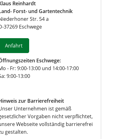
o
Klaus Reinhardt
r
Land- Forst- und Gartentechnik
m
Niederhoner Str. 54 a
u
D
-
37269
Eschwege
l
a
r
Anfahrt
Öffnungszeiten Eschwege:
Mo - Fr: 9:00-13:00 und 14:00-17:00
Sa: 9:00-13:00
Hinweis zur Barrierefreiheit
Unser Unternehmen ist gemäß
gesetzlicher Vorgaben nicht verpflichtet,
unsere Webseite vollständig barrierefrei
zu gestalten.