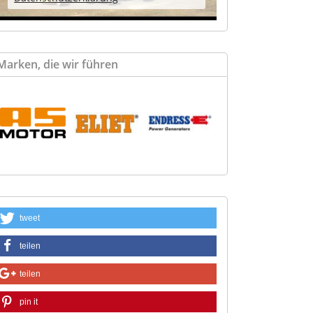
Marken, die wir führen
tweet
teilen
teilen
pin it