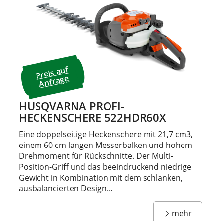
Preis a
uf
A
nfrage
HUSQVARNA PROFI-
HECKENSCHERE 522HDR60X
Eine doppelseitige Heckenschere mit 21,7 cm3,
einem 60 cm langen Messerbalken und hohem
Drehmoment für Rückschnitte. Der Multi-
Position-Griff und das beeindruckend niedrige
Gewicht in Kombination mit dem schlanken,
ausbalancierten Design...
mehr