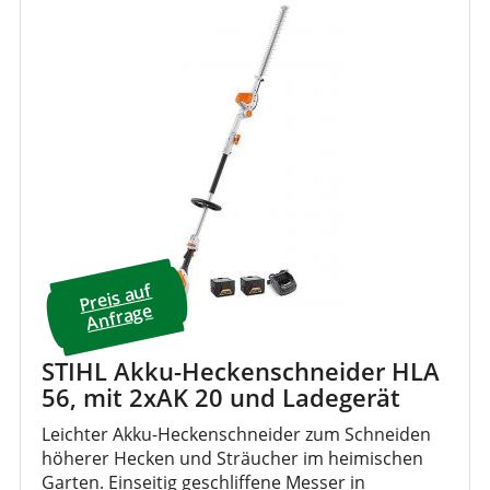
Preis a
uf
A
nfrage
STIHL Akku-Heckenschneider HLA
56, mit 2xAK 20 und Ladegerät
Leichter Akku-Heckenschneider zum Schneiden
höherer Hecken und Sträucher im heimischen
Garten. Einseitig geschliffene Messer in