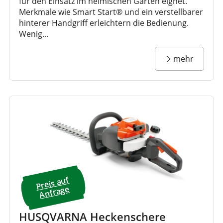
für den Einsatz im heimischen Garten eignet.
Merkmale wie Smart Start® und ein verstellbarer
hinterer Handgriff erleichtern die Bedienung.
Wenig...
mehr
Preis a
uf
A
nfrage
HUSQVARNA Heckenschere