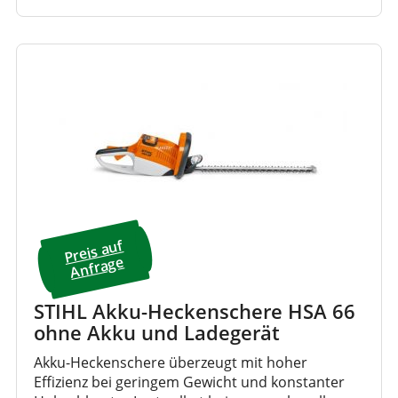
Preis a
uf
A
nfrage
STIHL Akku-Heckenschere HSA 66
ohne Akku und Ladegerät
Akku-Heckenschere überzeugt mit hoher
Effizienz bei geringem Gewicht und konstanter