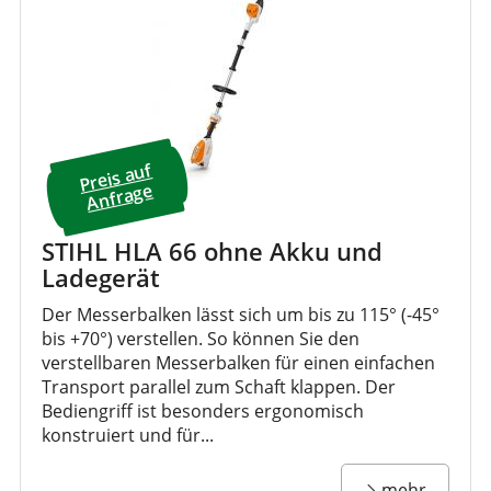
Preis a
uf
A
nfrage
STIHL HLA 66 ohne Akku und
Ladegerät
Der Messerbalken lässt sich um bis zu 115° (-45°
bis +70°) verstellen. So können Sie den
verstellbaren Messerbalken für einen einfachen
Transport parallel zum Schaft klappen. Der
Bediengriff ist besonders ergonomisch
konstruiert und für...
mehr