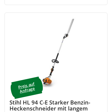
Preis a
uf
A
nfrage
Stihl HL 94 C-E Starker Benzin-
Heckenschneider mit langem