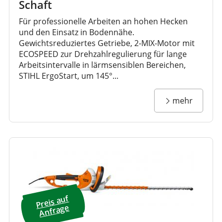
Schaft
Für professionelle Arbeiten an hohen Hecken
und den Einsatz in Bodennähe.
Gewichtsreduziertes Getriebe, 2-MIX-Motor mit
ECOSPEED zur Drehzahlregulierung für lange
Arbeitsintervalle in lärmsensiblen Bereichen,
STIHL ErgoStart, um 145°...
mehr
Preis a
uf
A
nfrage