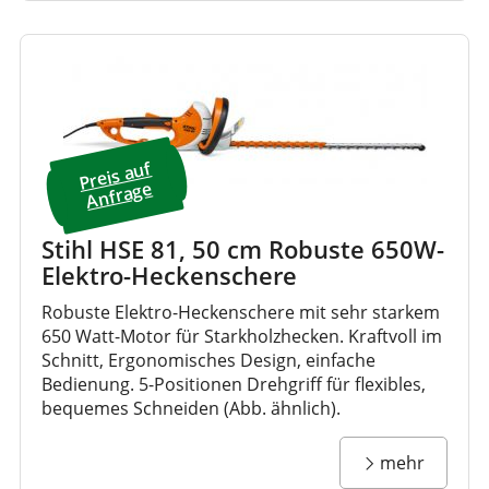
Preis a
uf
A
nfrage
Stihl HSE 81, 50 cm Robuste 650W-
Elektro-Heckenschere
Robuste Elektro-Heckenschere mit sehr starkem
650 Watt-Motor für Starkholzhecken. Kraftvoll im
Schnitt, Ergonomisches Design, einfache
Bedienung. 5-Positionen Drehgriff für flexibles,
bequemes Schneiden (Abb. ähnlich).
mehr