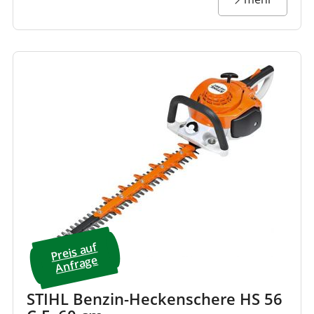
Preis a
uf
A
nfrage
STIHL Benzin-Heckenschere HS 56