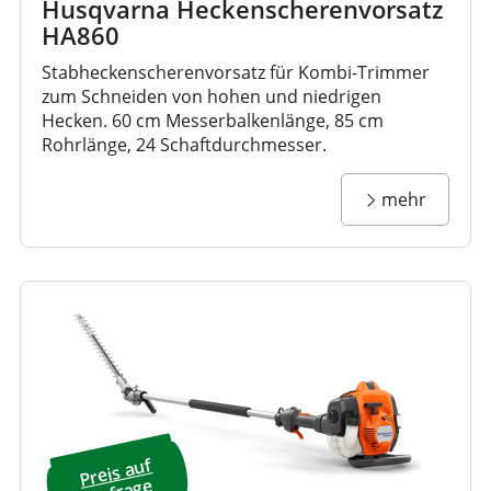
Husqvarna Heckenscherenvorsatz
HA860
Stabheckenscherenvorsatz für Kombi-Trimmer
zum Schneiden von hohen und niedrigen
Hecken. 60 cm Messerbalkenlänge, 85 cm
Rohrlänge, 24 Schaftdurchmesser.
mehr
Preis a
uf
A