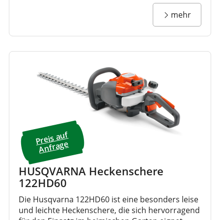
mehr
Preis a
uf
A
nfrage
HUSQVARNA Heckenschere
122HD60
Die Husqvarna 122HD60 ist eine besonders leise
und leichte Heckenschere, die sich hervorragend