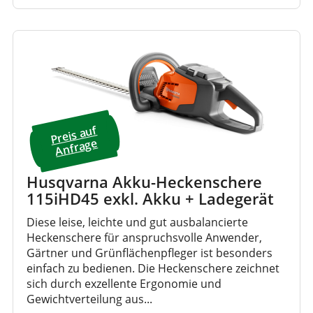
Preis a
uf
A
nfrage
Husqvarna Akku-Heckenschere
115iHD45 exkl. Akku + Ladegerät
Diese leise, leichte und gut ausbalancierte
Heckenschere für anspruchsvolle Anwender,
Gärtner und Grünflächenpfleger ist besonders
einfach zu bedienen. Die Heckenschere zeichnet
sich durch exzellente Ergonomie und
Gewichtverteilung aus...