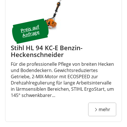
Preis a
uf
A
nfrage
Stihl HL 94 KC-E Benzin-
Heckenschneider
Für die professionelle Pflege von breiten Hecken
und Bodendeckern. Gewichtsreduziertes
Getriebe, 2-MIX-Motor mit ECOSPEED zur
Drehzahlregulierung für lange Arbeitsintervalle
in lärmsensiblen Bereichen, STIHL ErgoStart, um
145° schwenkbarer...
mehr