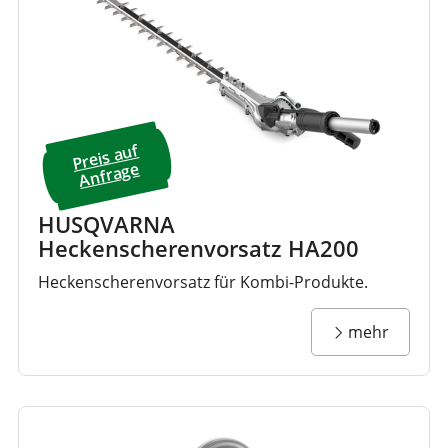
Preis a
uf
A
nfrage
HUSQVARNA
Heckenscherenvorsatz HA200
Heckenscherenvorsatz für Kombi-Produkte.
mehr