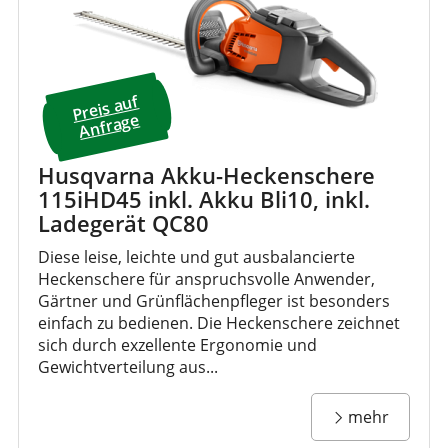
Preis a
uf
A
nfrage
Husqvarna Akku-Heckenschere
115iHD45 inkl. Akku Bli10, inkl.
Ladegerät QC80
Diese leise, leichte und gut ausbalancierte
Heckenschere für anspruchsvolle Anwender,
Gärtner und Grünflächenpfleger ist besonders
einfach zu bedienen. Die Heckenschere zeichnet
sich durch exzellente Ergonomie und
Gewichtverteilung aus...
mehr