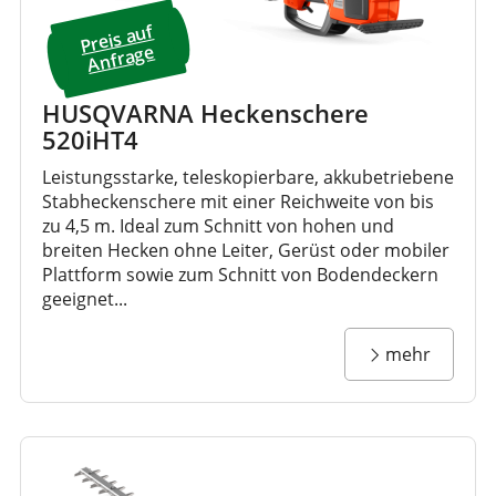
Preis a
uf
A
nfrage
HUSQVARNA Heckenschere
520iHT4
Leistungsstarke, teleskopierbare, akkubetriebene
Stabheckenschere mit einer Reichweite von bis
zu 4,5 m. Ideal zum Schnitt von hohen und
breiten Hecken ohne Leiter, Gerüst oder mobiler
Plattform sowie zum Schnitt von Bodendeckern
geeignet...
mehr