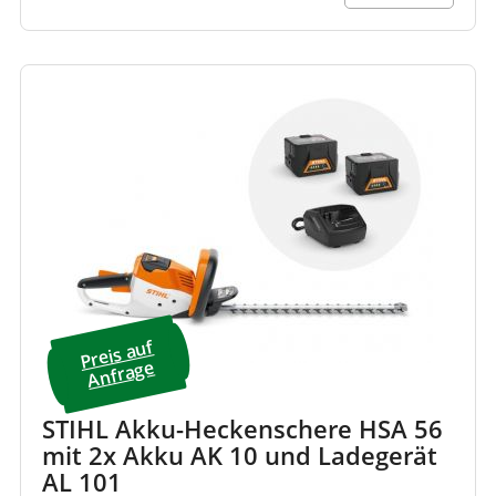
Preis a
uf
A
nfrage
STIHL Akku-Heckenschere HSA 56
mit 2x Akku AK 10 und Ladegerät
AL 101