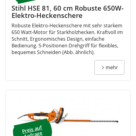
Stihl HSE 81, 60 cm Robuste 650W-
Elektro-Heckenschere
Robuste Elektro-Heckenschere mit sehr starkem
650 Watt-Motor für Starkholzhecken. Kraftvoll im
Schnitt, Ergonomisches Design, einfache
Bedienung. 5-Positionen Drehgriff für flexibles,
bequemes Schneiden (Abb. ähnlich).
mehr
Preis a
uf
A
nfrage