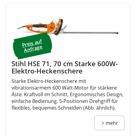
Preis a
uf
A
nfrage
Stihl HSE 71, 70 cm Starke 600W-
Elektro-Heckenschere
Starke Elektro-Heckenschere mit
vibrationsarmem 600 Watt-Motor für stärkere
Äste. Kraftvoll im Schnitt, Ergonomisches Design,
einfache Bedienung. 5-Positionen Drehgriff für
flexibles, bequemes Schneiden (Abb. ähnlich).
mehr