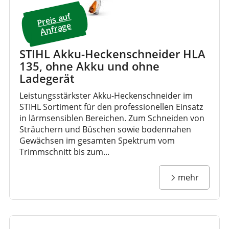
Preis a
uf
A
nfrage
STIHL Akku-Heckenschneider HLA
135, ohne Akku und ohne
Ladegerät
Leistungsstärkster Akku-Heckenschneider im
STIHL Sortiment für den professionellen Einsatz
in lärmsensiblen Bereichen. Zum Schneiden von
Sträuchern und Büschen sowie bodennahen
Gewächsen im gesamten Spektrum vom
Trimmschnitt bis zum...
mehr