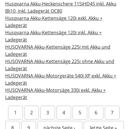
Husqvarna Akku-Heckenschere 115iHD45 inkl. Akku
Bli10, inkl. Ladegerät QC80
Husqvarna Akku-Kettensäge 120i exkl. Akku +
Ladegerät
Husqvarna Akku-Kettensäge 120i inkl. Akku +
Ladegerät
HUSQVARNA Akku-Kettensäge 225i mit Akku und
Ladegerät
HUSQVARNA Akku-Kettensäge 225i ohne Akku und
Ladegerät
HUSQVARNA Akku-Motorgeräte 540i XP exkl. Akku +
Ladegerät
HUSQVARNA Akku-Motorsäge 330i exkl. Akku +
Ladegerät
S
1
2
3
4
5
6
7
e
i
8
9
nächste Seite ›
letzte Seite »