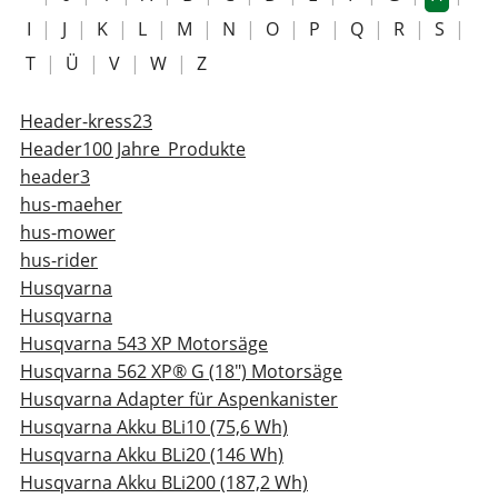
I
|
J
|
K
|
L
|
M
|
N
|
O
|
P
|
Q
|
R
|
S
|
T
|
Ü
|
V
|
W
|
Z
Header-kress23
Header100 Jahre_Produkte
header3
hus-maeher
hus-mower
hus-rider
Husqvarna
Husqvarna
Husqvarna 543 XP Motorsäge
Husqvarna 562 XP® G (18") Motorsäge
Husqvarna Adapter für Aspenkanister
Husqvarna Akku BLi10 (75,6 Wh)
Husqvarna Akku BLi20 (146 Wh)
Husqvarna Akku BLi200 (187,2 Wh)