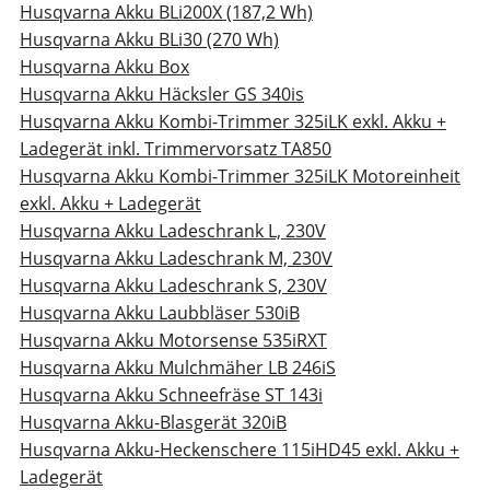
Husqvarna Akku BLi200X (187,2 Wh)
Husqvarna Akku BLi30 (270 Wh)
Husqvarna Akku Box
Husqvarna Akku Häcksler GS 340is
Husqvarna Akku Kombi-Trimmer 325iLK exkl. Akku +
Ladegerät inkl. Trimmervorsatz TA850
Husqvarna Akku Kombi-Trimmer 325iLK Motoreinheit
exkl. Akku + Ladegerät
Husqvarna Akku Ladeschrank L, 230V
Husqvarna Akku Ladeschrank M, 230V
Husqvarna Akku Ladeschrank S, 230V
Husqvarna Akku Laubbläser 530iB
Husqvarna Akku Motorsense 535iRXT
Husqvarna Akku Mulchmäher LB 246iS
Husqvarna Akku Schneefräse ST 143i
Husqvarna Akku-Blasgerät 320iB
Husqvarna Akku-Heckenschere 115iHD45 exkl. Akku +
Ladegerät