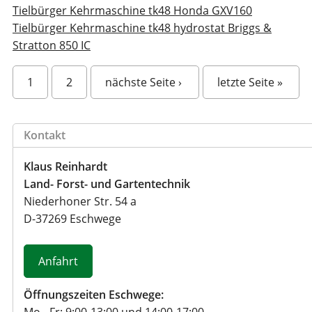
Tielbürger Kehrmaschine tk48 Honda GXV160
Tielbürger Kehrmaschine tk48 hydrostat Briggs &
Stratton 850 IC
S
1
2
nächste Seite ›
letzte Seite »
e
i
t
Kontakt
e
n
Klaus Reinhardt
Land- Forst- und Gartentechnik
Niederhoner Str. 54 a
D
-
37269
Eschwege
Anfahrt
Öffnungszeiten Eschwege:
Mo - Fr: 9:00-13:00 und 14:00-17:00