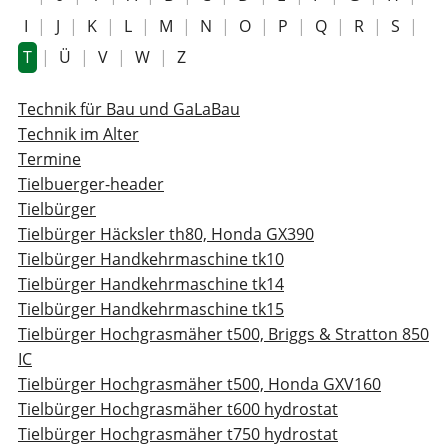
I
|
J
|
K
|
L
|
M
|
N
|
O
|
P
|
Q
|
R
|
S
|
T
|
Ü
|
V
|
W
|
Z
Technik für Bau und GaLaBau
Technik im Alter
Termine
Tielbuerger-header
Tielbürger
Tielbürger Häcksler th80, Honda GX390
Tielbürger Handkehrmaschine tk10
Tielbürger Handkehrmaschine tk14
Tielbürger Handkehrmaschine tk15
Tielbürger Hochgrasmäher t500, Briggs & Stratton 850
IC
Tielbürger Hochgrasmäher t500, Honda GXV160
Tielbürger Hochgrasmäher t600 hydrostat
Tielbürger Hochgrasmäher t750 hydrostat